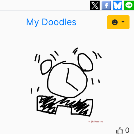
My Doodles
0