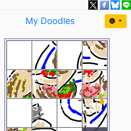
My Doodles
1
9
5
14
6
10
7
11
4
3
13
12