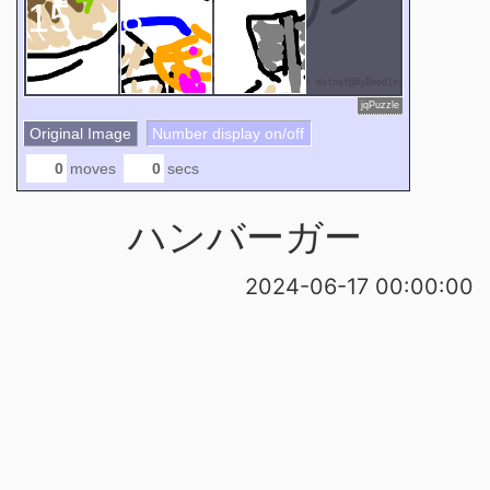
15
8
2
jqPuzzle
Original Image
Number display on/off
moves
secs
ハンバーガー
2024-06-17 00:00:00